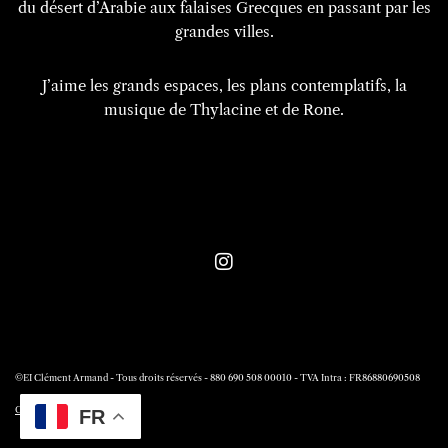
du désert d’Arabie aux falaises Grecques en passant par les
grandes villes.
J’aime les grands espaces, les plans contemplatifs, la
musique de Thylacine et de Rone.
©EI Clément Armand - Tous droits réservés - 880 690 508 00010 - TVA Intra : FR86880690508
CGV
FR
Contact -
Clément Armand - Production vidéo de communication -
Réalisations