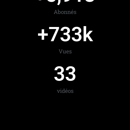
Abonnés
+
733
k
Vues
33
vidéos