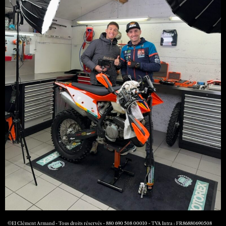
©EI Clément Armand - Tous droits réservés - 880 690 508 00010 - TVA Intra : FR86880690508